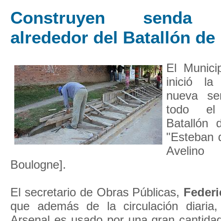
Construyen senda a
alrededor del Batallón d
El Munici
inició la
nueva se
todo el
Batallón 
"Esteban 
Avelino
Boulogne].
El secretario de Obras Públicas,
Federi
que además de la circulación diaria,
Arsenal es usado por una gran cantidad