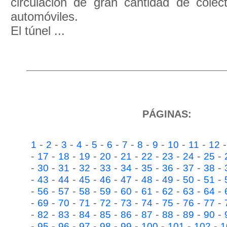
circulación de gran cantidad de colec
automóviles.
El túnel ...
PÁGINAS:
-
-
-
-
-
-
-
-
-
-
-
1
2
3
4
5
6
7
8
9
10
11
12
-
-
-
-
-
-
-
-
-
-
17
18
19
20
21
22
23
24
25
-
-
-
-
-
-
-
-
-
-
30
31
32
33
34
35
36
37
38
-
-
-
-
-
-
-
-
-
-
43
44
45
46
47
48
49
50
51
-
-
-
-
-
-
-
-
-
-
56
57
58
59
60
61
62
63
64
-
-
-
-
-
-
-
-
-
-
69
70
71
72
73
74
75
76
77
-
-
-
-
-
-
-
-
-
-
82
83
84
85
86
87
88
89
90
-
-
-
-
-
-
-
-
-
95
96
97
98
99
100
101
102
1