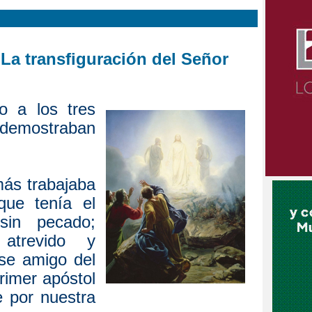
 La transfiguración del Señor
o a los tres
 demostraban
más trabajaba
que tenía el
in pecado;
atrevido y
rse amigo del
rimer apóstol
 por nuestra