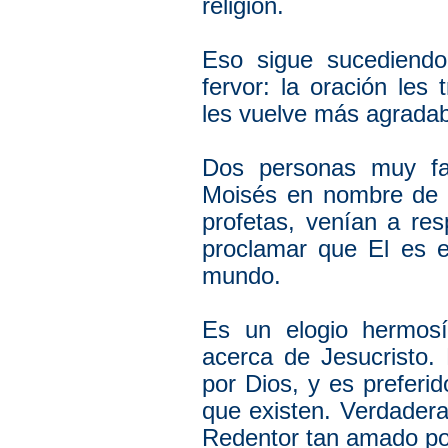
religión.
Eso sigue sucediend
fervor: la oración les
les vuelve más agradab
Dos personas muy fa
Moisés en nombre de l
profetas, venían a resp
proclamar que El es e
mundo.
Es un elogio hermos
acerca de Jesucristo.
por Dios, y es preferi
que existen. Verdader
Redentor tan amado po