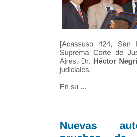
[Acassuso 424, San Is
Suprema Corte de Jus
Aires, Dr.
Héctor Negr
judiciales.
En su ...
Nuevas auto