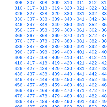
-
-
-
-
-
-
-
306
307
308
309
310
311
312
31
-
-
-
-
-
-
-
316
317
318
319
320
321
322
32
-
-
-
-
-
-
-
326
327
328
329
330
331
332
33
-
-
-
-
-
-
-
336
337
338
339
340
341
342
34
-
-
-
-
-
-
-
346
347
348
349
350
351
352
35
-
-
-
-
-
-
-
356
357
358
359
360
361
362
36
-
-
-
-
-
-
-
366
367
368
369
370
371
372
37
-
-
-
-
-
-
-
376
377
378
379
380
381
382
38
-
-
-
-
-
-
-
386
387
388
389
390
391
392
39
-
-
-
-
-
-
-
396
397
398
399
400
401
402
40
-
-
-
-
-
-
-
406
407
408
409
410
411
412
41
-
-
-
-
-
-
-
416
417
418
419
420
421
422
42
-
-
-
-
-
-
-
426
427
428
429
430
431
432
43
-
-
-
-
-
-
-
436
437
438
439
440
441
442
44
-
-
-
-
-
-
-
446
447
448
449
450
451
452
45
-
-
-
-
-
-
-
456
457
458
459
460
461
462
46
-
-
-
-
-
-
-
466
467
468
469
470
471
472
47
-
-
-
-
-
-
-
476
477
478
479
480
481
482
48
-
-
-
-
-
-
-
486
487
488
489
490
491
492
49
-
-
-
-
-
-
-
496
497
498
499
500
501
502
50