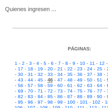
Quienes ingresen ...
PÁGINAS:
-
-
-
-
-
-
-
-
-
-
-
1
2
3
4
5
6
7
8
9
10
11
12
-
-
-
-
-
-
-
-
-
-
17
18
19
20
21
22
23
24
25
-
-
-
-
-
-
-
-
-
-
30
31
32
33
34
35
36
37
38
-
-
-
-
46
-
-
-
-
-
-
43
44
45
47
48
49
50
51
-
-
-
-
-
-
-
-
-
-
56
57
58
59
60
61
62
63
64
-
-
-
-
-
-
-
-
-
-
69
70
71
72
73
74
75
76
77
-
-
-
-
-
-
-
-
-
-
82
83
84
85
86
87
88
89
90
-
-
-
-
-
-
-
-
-
95
96
97
98
99
100
101
102
1
-
-
-
-
-
-
-
106
107
108
109
110
111
112
11