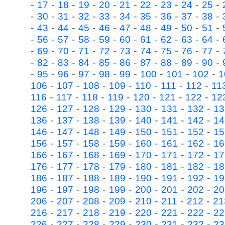
-
-
-
-
-
-
-
-
-
-
17
18
19
20
21
22
23
24
25
-
-
-
-
-
-
-
-
-
-
30
31
32
33
34
35
36
37
38
-
-
-
-
-
-
-
-
-
-
43
44
45
46
47
48
49
50
51
-
-
-
-
-
-
-
-
-
-
56
57
58
59
60
61
62
63
64
-
-
-
-
-
-
-
-
-
-
69
70
71
72
73
74
75
76
77
-
-
-
-
-
-
-
-
-
-
82
83
84
85
86
87
88
89
90
-
-
-
-
-
-
-
-
-
95
96
97
98
99
100
101
102
1
-
-
-
-
-
-
-
106
107
108
109
110
111
112
11
-
-
-
-
-
-
-
116
117
118
119
120
121
122
12
-
-
-
-
-
-
-
126
127
128
129
130
131
132
13
-
-
-
-
-
-
-
136
137
138
139
140
141
142
14
-
-
-
-
-
-
-
146
147
148
149
150
151
152
15
-
-
-
-
-
-
-
156
157
158
159
160
161
162
16
-
-
-
-
-
-
-
166
167
168
169
170
171
172
17
-
-
-
-
-
-
-
176
177
178
179
180
181
182
18
-
-
-
-
-
-
-
186
187
188
189
190
191
192
19
-
-
-
-
-
-
-
196
197
198
199
200
201
202
20
-
-
-
-
-
-
-
206
207
208
209
210
211
212
21
-
-
-
-
-
-
-
216
217
218
219
220
221
222
22
-
-
-
-
-
-
-
226
227
228
229
230
231
232
23