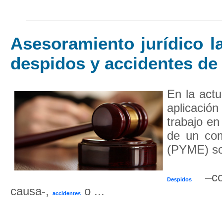
Asesoramiento jurídico l
despidos y accidentes de 
En la actu
aplicació
trabajo en
de un co
(PYME) so
–co
Despidos
causa-,
o ...
accidentes