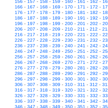
-
-
-
-
-
-
-
156
157
158
159
160
161
162
16
-
-
-
-
-
-
-
166
167
168
169
170
171
172
17
-
-
-
-
-
-
-
176
177
178
179
180
181
182
18
-
-
-
-
-
-
-
186
187
188
189
190
191
192
19
-
-
-
-
-
-
-
196
197
198
199
200
201
202
20
-
-
-
-
-
-
-
206
207
208
209
210
211
212
21
-
-
-
-
-
-
-
216
217
218
219
220
221
222
22
-
-
-
-
-
-
-
226
227
228
229
230
231
232
23
-
-
-
-
-
-
-
236
237
238
239
240
241
242
24
-
-
-
-
-
-
-
246
247
248
249
250
251
252
25
-
-
-
-
-
-
-
256
257
258
259
260
261
262
26
-
-
-
-
-
-
-
266
267
268
269
270
271
272
27
-
-
-
-
-
-
-
276
277
278
279
280
281
282
28
-
-
-
-
-
-
-
286
287
288
289
290
291
292
29
-
-
-
-
-
-
-
296
297
298
299
300
301
302
30
-
-
-
-
-
-
-
306
307
308
309
310
311
312
31
-
-
-
-
-
-
-
316
317
318
319
320
321
322
32
-
-
-
-
-
-
-
326
327
328
329
330
331
332
33
-
-
-
-
-
-
-
336
337
338
339
340
341
342
34
-
-
-
-
-
-
-
346
347
348
349
350
351
352
35