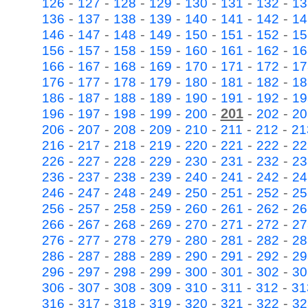
-
-
-
-
-
-
-
126
127
128
129
130
131
132
13
-
-
-
-
-
-
-
136
137
138
139
140
141
142
14
-
-
-
-
-
-
-
146
147
148
149
150
151
152
15
-
-
-
-
-
-
-
156
157
158
159
160
161
162
16
-
-
-
-
-
-
-
166
167
168
169
170
171
172
17
-
-
-
-
-
-
-
176
177
178
179
180
181
182
18
-
-
-
-
-
-
-
186
187
188
189
190
191
192
19
-
-
-
-
-
201
-
-
196
197
198
199
200
202
20
-
-
-
-
-
-
-
206
207
208
209
210
211
212
21
-
-
-
-
-
-
-
216
217
218
219
220
221
222
22
-
-
-
-
-
-
-
226
227
228
229
230
231
232
23
-
-
-
-
-
-
-
236
237
238
239
240
241
242
24
-
-
-
-
-
-
-
246
247
248
249
250
251
252
25
-
-
-
-
-
-
-
256
257
258
259
260
261
262
26
-
-
-
-
-
-
-
266
267
268
269
270
271
272
27
-
-
-
-
-
-
-
276
277
278
279
280
281
282
28
-
-
-
-
-
-
-
286
287
288
289
290
291
292
29
-
-
-
-
-
-
-
296
297
298
299
300
301
302
30
-
-
-
-
-
-
-
306
307
308
309
310
311
312
31
-
-
-
-
-
-
-
316
317
318
319
320
321
322
32