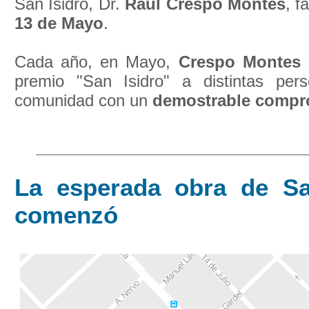
San Isidro, Dr.
Raúl
Crespo Montes
, f
13 de Mayo
.
Cada año, en Mayo,
Crespo Montes
h
premio "San Isidro" a distintas per
comunidad con un
demostrable compro
La esperada obra de Sa
comenzó