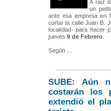
A raiz 
un peti
ante esa empresa en f
cortar la calle Juan B. J
localidad- para hacer 
jueves
9 de Febrero
.
Según ...
SUBE: Aún n
costarán los 
extendió el pl