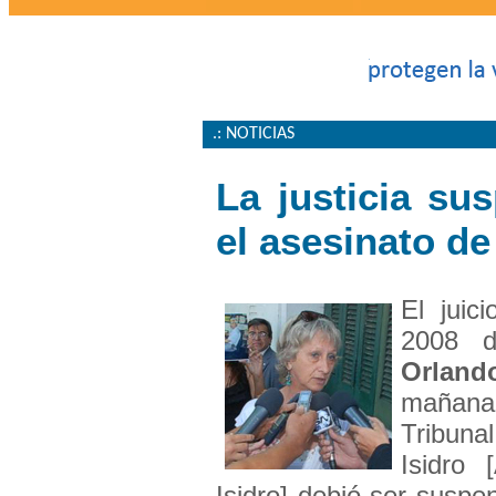
.: NOTICIAS
La justicia sus
el asesinato d
El juic
2008 
Orland
mañana
Tribuna
Isidro 
Isidro] debió ser suspe