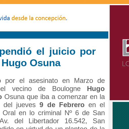
pendió el juicio por
e Hugo Osuna
io por el asesinato en Marzo de
del vecino de Boulogne
Hugo
o
Osuna que iba a comenzar en la
 del jueves
9 de Febrero
en el
l Oral en lo criminal Nº 6 de San
[Av. del Libertador 16.542, San
ndido en virtud de un planteo de la