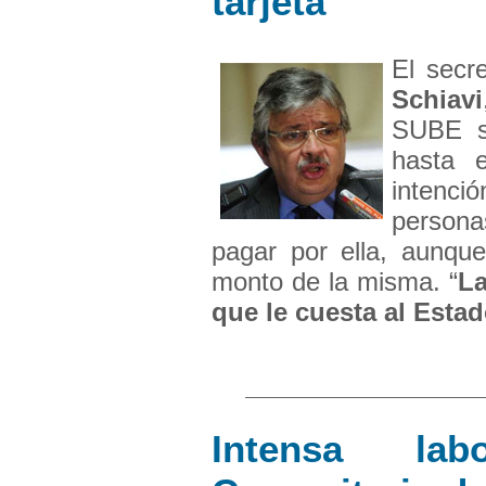
tarjeta
El secr
Schiavi
SUBE s
hasta 
intenci
person
pagar por ella, aunqu
monto de la misma. “
La
que le cuesta al Estado
Intensa la