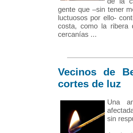
de la c
gente que –sin tener m
luctuosos por ello- co
costa, como la ribera
cercanías ...
Vecinos de B
cortes de luz
Una a
afectada
sin resp