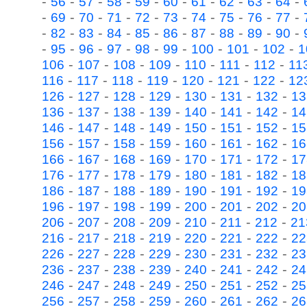
-
-
-
-
-
-
-
-
-
-
56
57
58
59
60
61
62
63
64
-
-
-
-
-
-
-
-
-
-
69
70
71
72
73
74
75
76
77
-
-
-
-
-
-
-
-
-
-
82
83
84
85
86
87
88
89
90
-
-
-
-
-
-
-
-
-
95
96
97
98
99
100
101
102
1
-
-
-
-
-
-
-
106
107
108
109
110
111
112
11
-
-
-
-
-
-
-
116
117
118
119
120
121
122
12
-
-
-
-
-
-
-
126
127
128
129
130
131
132
13
-
-
-
-
-
-
-
136
137
138
139
140
141
142
14
-
-
-
-
-
-
-
146
147
148
149
150
151
152
15
-
-
-
-
-
-
-
156
157
158
159
160
161
162
16
-
-
-
-
-
-
-
166
167
168
169
170
171
172
17
-
-
-
-
-
-
-
176
177
178
179
180
181
182
18
-
-
-
-
-
-
-
186
187
188
189
190
191
192
19
-
-
-
-
-
-
-
196
197
198
199
200
201
202
20
-
-
-
-
-
-
-
206
207
208
209
210
211
212
21
-
-
-
-
-
-
-
216
217
218
219
220
221
222
22
-
-
-
-
-
-
-
226
227
228
229
230
231
232
23
-
-
-
-
-
-
-
236
237
238
239
240
241
242
24
-
-
-
-
-
-
-
246
247
248
249
250
251
252
25
-
-
-
-
-
-
-
256
257
258
259
260
261
262
26