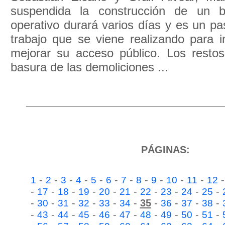
suspendida la construcción de un ba
operativo durará varios días y es un p
trabajo que se viene realizando para i
mejorar su acceso público. Los rest
basura de las demoliciones ...
PÁGINAS:
-
-
-
-
-
-
-
-
-
-
-
1
2
3
4
5
6
7
8
9
10
11
12
-
-
-
-
-
-
-
-
-
-
17
18
19
20
21
22
23
24
25
-
-
-
-
-
-
35
-
-
-
-
30
31
32
33
34
36
37
38
-
-
-
-
-
-
-
-
-
-
43
44
45
46
47
48
49
50
51