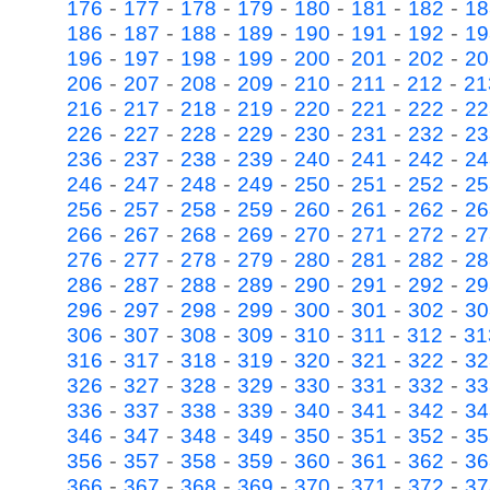
-
-
-
-
-
-
-
176
177
178
179
180
181
182
18
-
-
-
-
-
-
-
186
187
188
189
190
191
192
19
-
-
-
-
-
-
-
196
197
198
199
200
201
202
20
-
-
-
-
-
-
-
206
207
208
209
210
211
212
21
-
-
-
-
-
-
-
216
217
218
219
220
221
222
22
-
-
-
-
-
-
-
226
227
228
229
230
231
232
23
-
-
-
-
-
-
-
236
237
238
239
240
241
242
24
-
-
-
-
-
-
-
246
247
248
249
250
251
252
25
-
-
-
-
-
-
-
256
257
258
259
260
261
262
26
-
-
-
-
-
-
-
266
267
268
269
270
271
272
27
-
-
-
-
-
-
-
276
277
278
279
280
281
282
28
-
-
-
-
-
-
-
286
287
288
289
290
291
292
29
-
-
-
-
-
-
-
296
297
298
299
300
301
302
30
-
-
-
-
-
-
-
306
307
308
309
310
311
312
31
-
-
-
-
-
-
-
316
317
318
319
320
321
322
32
-
-
-
-
-
-
-
326
327
328
329
330
331
332
33
-
-
-
-
-
-
-
336
337
338
339
340
341
342
34
-
-
-
-
-
-
-
346
347
348
349
350
351
352
35
-
-
-
-
-
-
-
356
357
358
359
360
361
362
36
-
-
-
-
-
-
-
366
367
368
369
370
371
372
37