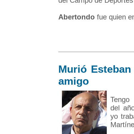
del Campo de Deportes 
Abertondo
fue quien 
Murió Esteban
amigo
Tengo 
del añ
yo tra
Martín