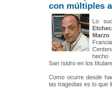
con múltiples a
Lo su
Etchec
Marzo
Franc
Centen
hecho 
San Isidro en los titula
Como ocurre desde hac
las tragedias es lo que l