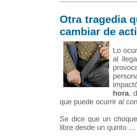
Otra tragedia 
cambiar de act
Lo ocur
al lleg
provoc
person
impac
hora
, 
que puede ocurrir al con
Se dice que un choqu
libre desde un quinto ...