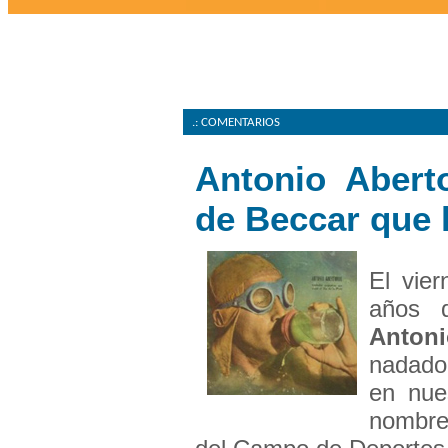
.: COMENTARIOS
Antonio Abert
de Beccar que h
El vie
años d
Anton
nadado
en nue
nombre