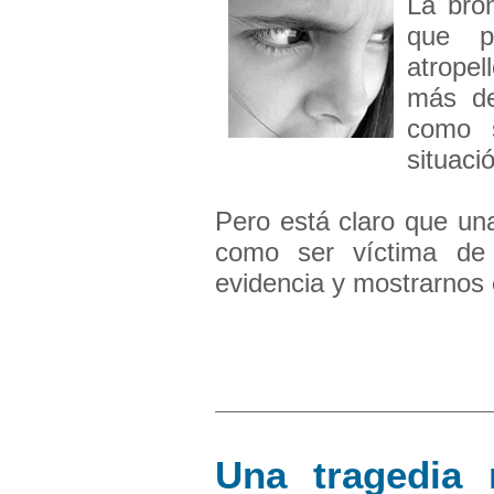
La bron
que p
atropel
más d
como s
situaci
Pero está claro que un
como ser víctima de
evidencia y mostrarnos
Una tragedia