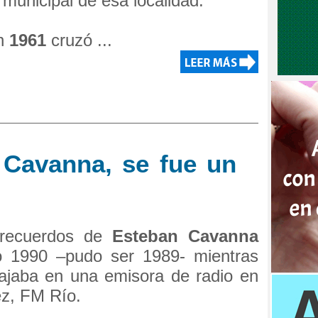
municipal de esa localidad.
en
1961
cruzó ...
 Cavanna, se fue un
recuerdos de
Esteban Cavanna
o 1990 –pudo ser 1989- mientras
bajaba en una emisora de radio en
ez, FM Río.