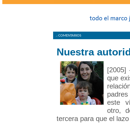
.: COMENTARIOS
Nuestra autori
[2005] 
que exi
relaci
padres
este v
otro, 
tercera para que el lazo