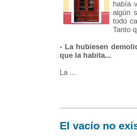
había 
algún s
todo ca
Tanto q
- La hubiesen demolid
que la habita...
La ...
El vacío no exi