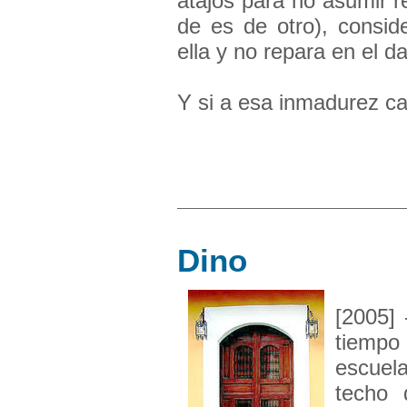
atajos para no asumir r
de es de otro), consid
ella y no repara en el 
Y si a esa inmadurez car
Dino
[2005]
tiempo 
escuel
techo 