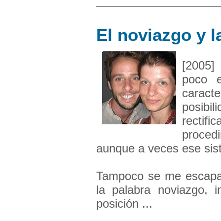
El noviazgo y l
[2005]
poco e
carac
posibi
rectifi
proced
aunque a veces ese sist
Tampoco se me escapa 
la palabra noviazgo, 
posición ...