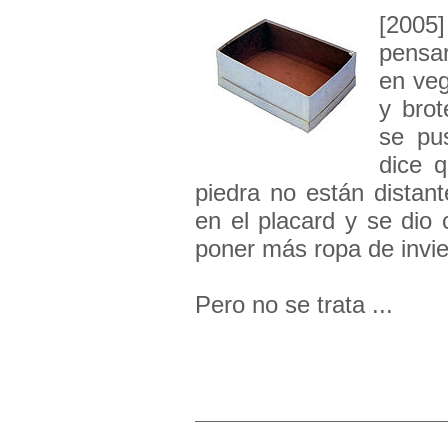
[2005]
pensar
en veg
y brot
se pus
dice 
piedra no están distan
en el placard y se dio
poner más ropa de invie
Pero no se trata ...