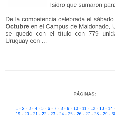
Isidro que sumaron para
De la competencia celebrada el sábad
Octubre
en el Campus de Maldonado, U
se quedó con el título con 779 unid
Uruguay con ...
PÁGINAS:
-
-
-
-
-
-
-
-
-
-
-
-
-
1
2
3
4
5
6
7
8
9
10
11
12
13
14
-
-
-
-
-
-
-
-
-
-
-
19
20
21
22
23
24
25
26
27
28
29
3