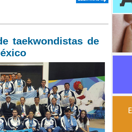
de taekwondistas de
México