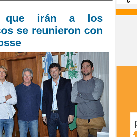
s que irán a los
os se reunieron con
Posse