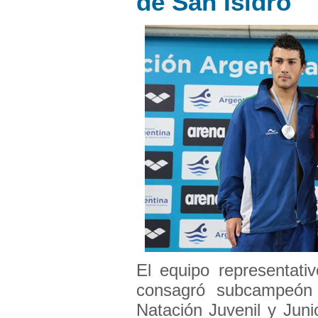
de San Isidro
El equipo representati
consagró subcampeón
Natación Juvenil y Juni