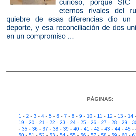
curioso, porque SIC
eternos rivales del r
quiebre de esas diferencias dio un 
deporte, y esa reconciliación de dos u
en un compromiso ...
PÁGINAS:
-
-
-
-
-
-
-
-
-
-
-
-
-
1
2
3
4
5
6
7
8
9
10
11
12
13
14
-
-
-
-
-
-
-
-
-
-
-
19
20
21
22
23
24
25
26
27
28
29
3
-
-
-
-
-
-
-
-
-
-
-
-
35
36
37
38
39
40
41
42
43
44
45
-
-
-
-
-
-
-
-
-
-
-
50
51
52
53
54
55
56
57
58
59
60
6