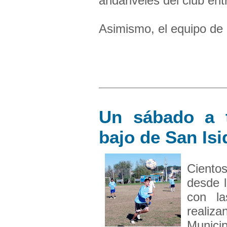
andariveles del club ent
Asimismo, el equipo de .
Un sábado a 
bajo de San Isi
Ciento
desde 
con la
reali
Munici