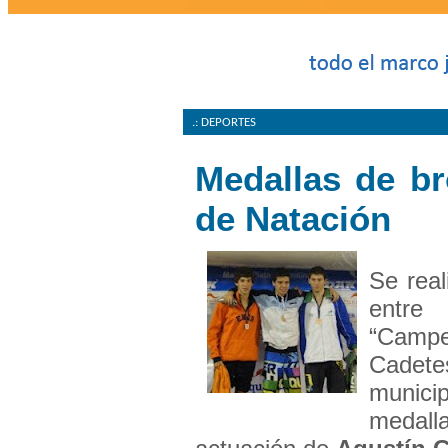
.: DEPORTES
Medallas de br
de Natación
Se real
entre
“Camp
Cadete
munici
medall