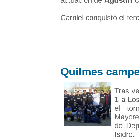
actuación de
Agustín C
Carniel conquistó el terc
Quilmes campe
Tras v
1 a Lo
el tor
Mayore
de Dep
Isidro.