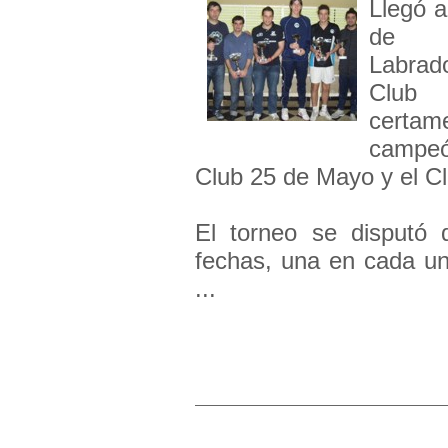
Llegó a
de 
Labrad
Club 
certam
campeó
Club 25 de Mayo y el Cl
El torneo se disputó 
fechas, una en cada uno
...