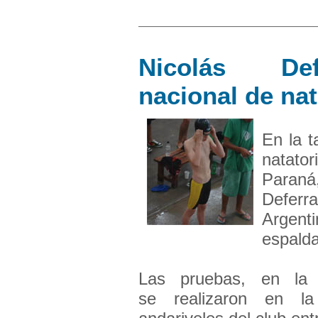
Nicolás Def
nacional de na
En la t
natat
Paraná
Deferr
Argent
espalda
Las pruebas, en la 
se realizaron en la