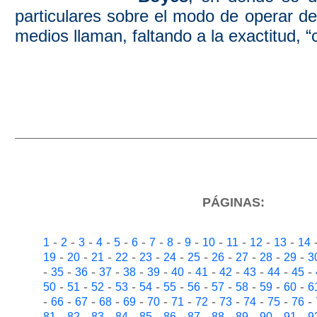
particulares sobre el modo de operar d
medios llaman, faltando a la exactitud, “c
PÁGINAS:
-
-
-
-
-
-
-
-
-
-
-
-
-
1
2
3
4
5
6
7
8
9
10
11
12
13
14
-
-
-
-
-
-
-
-
-
-
-
19
20
21
22
23
24
25
26
27
28
29
3
-
-
-
-
-
-
-
-
-
-
-
-
35
36
37
38
39
40
41
42
43
44
45
-
-
-
-
-
-
-
-
-
-
-
50
51
52
53
54
55
56
57
58
59
60
6
-
-
-
-
-
-
-
-
-
-
-
-
66
67
68
69
70
71
72
73
74
75
76
-
-
-
-
-
-
-
-
-
-
-
81
82
83
84
85
86
87
88
89
90
91
9