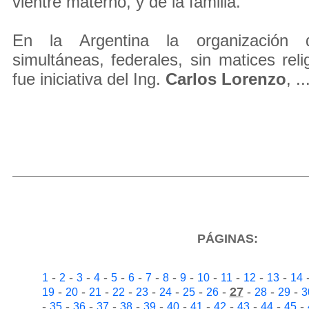
vientre materno, y de la familia.
En la Argentina la organización
simultáneas, federales, sin matices relig
fue iniciativa del Ing.
Carlos Lorenzo
, ..
PÁGINAS:
-
-
-
-
-
-
-
-
-
-
-
-
-
1
2
3
4
5
6
7
8
9
10
11
12
13
14
-
-
-
-
-
-
-
-
27
-
-
-
19
20
21
22
23
24
25
26
28
29
3
-
-
-
-
-
-
-
-
-
-
-
-
35
36
37
38
39
40
41
42
43
44
45