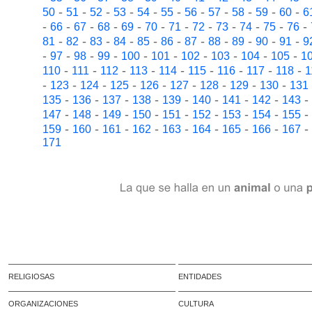
-
-
-
-
-
-
-
-
-
-
-
50
51
52
53
54
55
56
57
58
59
60
6
-
-
-
-
-
-
-
-
-
-
-
-
66
67
68
69
70
71
72
73
74
75
76
-
-
-
-
-
-
-
-
-
-
-
81
82
83
84
85
86
87
88
89
90
91
9
-
-
-
-
-
-
-
-
-
-
97
98
99
100
101
102
103
104
105
1
-
-
-
-
-
-
-
-
-
110
111
112
113
114
115
116
117
118
1
-
-
-
-
-
-
-
-
-
123
124
125
126
127
128
129
130
131
-
-
-
-
-
-
-
-
-
135
136
137
138
139
140
141
142
143
-
-
-
-
-
-
-
-
-
147
148
149
150
151
152
153
154
155
-
-
-
-
-
-
-
-
-
159
160
161
162
163
164
165
166
167
171
RELIGIOSAS
ENTIDADES
ORGANIZACIONES
CULTURA