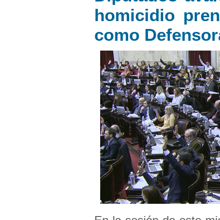
homicidio pre
como Defensora