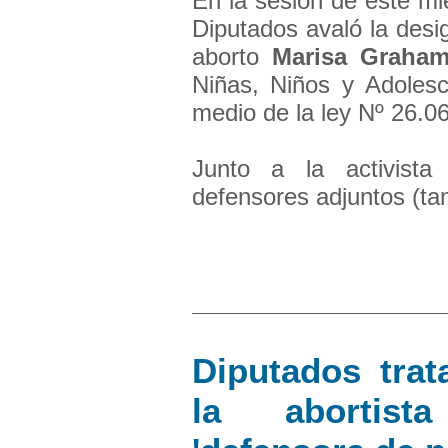
En la sesión de este m
Diputados avaló la desi
aborto
Marisa Graha
Niñas, Niños y Adoles
medio de la ley Nº 26.0
Junto a la activista
defensores adjuntos (tam
Diputados trat
la abortis