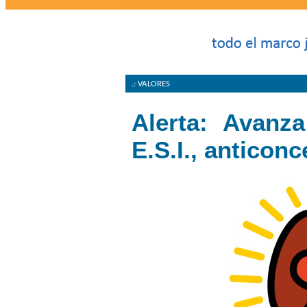
.: VALORES
Alerta: Avanz
E.S.I., anticon