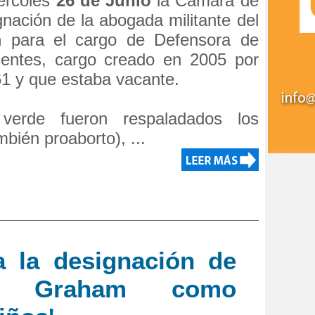
iércoles
26 de Junio
la Cámara de
gnación de la abogada militante del
m
para el cargo de Defensora de
centes, cargo creado en 2005 por
61 y que estaba vacante.
 verde fueron respaladados los
bién proaborto), ...
a la designación de
ta Graham como