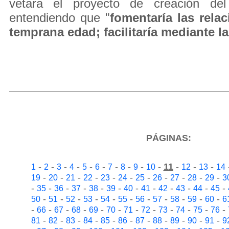
vetara el proyecto de creación d
entendiendo que "
fomentaría las rela
temprana edad; facilitaría mediante la
PÁGINAS:
-
-
-
-
-
-
-
-
-
-
11
-
-
-
1
2
3
4
5
6
7
8
9
10
12
13
14
-
-
-
-
-
-
-
-
-
-
-
19
20
21
22
23
24
25
26
27
28
29
3
-
-
-
-
-
-
-
-
-
-
-
-
35
36
37
38
39
40
41
42
43
44
45
-
-
-
-
-
-
-
-
-
-
-
50
51
52
53
54
55
56
57
58
59
60
6
-
-
-
-
-
-
-
-
-
-
-
-
66
67
68
69
70
71
72
73
74
75
76
-
-
-
-
-
-
-
-
-
-
-
81
82
83
84
85
86
87
88
89
90
91
9