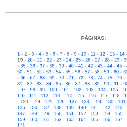
PÁGINAS:
-
-
-
-
-
-
-
-
-
-
-
-
-
1
2
3
4
5
6
7
8
9
10
11
12
13
14
19
-
-
-
-
-
-
-
-
-
-
-
20
21
22
23
24
25
26
27
28
29
3
-
-
-
-
-
-
-
-
-
-
-
-
35
36
37
38
39
40
41
42
43
44
45
-
-
-
-
-
-
-
-
-
-
-
50
51
52
53
54
55
56
57
58
59
60
6
-
-
-
-
-
-
-
-
-
-
-
-
66
67
68
69
70
71
72
73
74
75
76
-
-
-
-
-
-
-
-
-
-
-
81
82
83
84
85
86
87
88
89
90
91
9
-
-
-
-
-
-
-
-
-
-
97
98
99
100
101
102
103
104
105
1
-
-
-
-
-
-
-
-
-
110
111
112
113
114
115
116
117
118
1
-
-
-
-
-
-
-
-
-
123
124
125
126
127
128
129
130
131
-
-
-
-
-
-
-
-
-
135
136
137
138
139
140
141
142
143
-
-
-
-
-
-
-
-
-
147
148
149
150
151
152
153
154
155
-
-
-
-
-
-
-
-
-
159
160
161
162
163
164
165
166
167
171