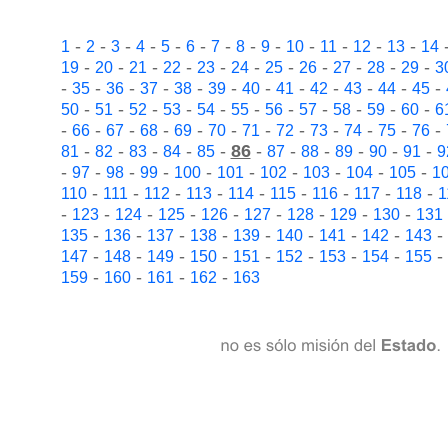
-
-
-
-
-
-
-
-
-
-
-
-
-
1
2
3
4
5
6
7
8
9
10
11
12
13
14
-
-
-
-
-
-
-
-
-
-
-
19
20
21
22
23
24
25
26
27
28
29
3
-
-
-
-
-
-
-
-
-
-
-
-
35
36
37
38
39
40
41
42
43
44
45
-
-
-
-
-
-
-
-
-
-
-
50
51
52
53
54
55
56
57
58
59
60
6
-
-
-
-
-
-
-
-
-
-
-
-
66
67
68
69
70
71
72
73
74
75
76
-
-
-
-
-
86
-
-
-
-
-
-
81
82
83
84
85
87
88
89
90
91
9
-
-
-
-
-
-
-
-
-
-
97
98
99
100
101
102
103
104
105
1
-
-
-
-
-
-
-
-
-
110
111
112
113
114
115
116
117
118
1
-
-
-
-
-
-
-
-
-
123
124
125
126
127
128
129
130
131
-
-
-
-
-
-
-
-
-
135
136
137
138
139
140
141
142
143
-
-
-
-
-
-
-
-
-
147
148
149
150
151
152
153
154
155
-
-
-
-
159
160
161
162
163