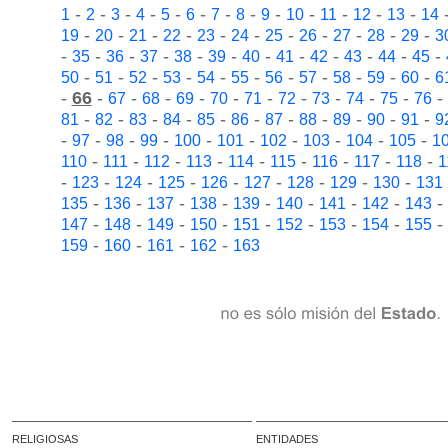
-
-
-
-
-
-
-
-
-
-
-
-
-
1
2
3
4
5
6
7
8
9
10
11
12
13
14
-
-
-
-
-
-
-
-
-
-
-
19
20
21
22
23
24
25
26
27
28
29
3
-
-
-
-
-
-
-
-
-
-
-
-
35
36
37
38
39
40
41
42
43
44
45
-
-
-
-
-
-
-
-
-
-
-
50
51
52
53
54
55
56
57
58
59
60
6
-
66
-
-
-
-
-
-
-
-
-
-
-
67
68
69
70
71
72
73
74
75
76
-
-
-
-
-
-
-
-
-
-
-
81
82
83
84
85
86
87
88
89
90
91
9
-
-
-
-
-
-
-
-
-
-
97
98
99
100
101
102
103
104
105
1
-
-
-
-
-
-
-
-
-
110
111
112
113
114
115
116
117
118
1
-
-
-
-
-
-
-
-
-
123
124
125
126
127
128
129
130
131
-
-
-
-
-
-
-
-
-
135
136
137
138
139
140
141
142
143
-
-
-
-
-
-
-
-
-
147
148
149
150
151
152
153
154
155
-
-
-
-
159
160
161
162
163
RELIGIOSAS
ENTIDADES