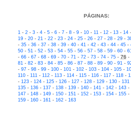
PÁGINAS:
-
-
-
-
-
-
-
-
-
-
-
-
-
1
2
3
4
5
6
7
8
9
10
11
12
13
14
-
-
-
-
-
-
-
-
-
-
-
19
20
21
22
23
24
25
26
27
28
29
3
-
-
-
-
-
-
-
-
-
-
-
-
35
36
37
38
39
40
41
42
43
44
45
-
-
-
-
-
-
-
-
-
-
-
50
51
52
53
54
55
56
57
58
59
60
6
-
-
-
-
-
-
-
-
-
-
-
76
-
66
67
68
69
70
71
72
73
74
75
-
-
-
-
-
-
-
-
-
-
-
81
82
83
84
85
86
87
88
89
90
91
9
-
-
-
-
-
-
-
-
-
-
97
98
99
100
101
102
103
104
105
1
-
-
-
-
-
-
-
-
-
110
111
112
113
114
115
116
117
118
1
-
-
-
-
-
-
-
-
-
123
124
125
126
127
128
129
130
131
-
-
-
-
-
-
-
-
-
135
136
137
138
139
140
141
142
143
-
-
-
-
-
-
-
-
-
147
148
149
150
151
152
153
154
155
-
-
-
-
159
160
161
162
163