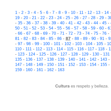
-
-
-
-
-
-
-
-
-
-
-
-
-
1
2
3
4
5
6
7
8
9
10
11
12
13
14
-
-
-
-
-
-
-
-
-
-
-
19
20
21
22
23
24
25
26
27
28
29
3
-
-
-
-
-
-
-
-
-
-
-
-
35
36
37
38
39
40
41
42
43
44
45
-
-
-
-
-
-
-
-
-
-
-
50
51
52
53
54
55
56
57
58
59
60
6
-
-
-
-
-
-
-
-
-
-
-
-
66
67
68
69
70
71
72
73
74
75
76
-
-
-
-
-
-
87
-
-
-
-
-
81
82
83
84
85
86
88
89
90
91
9
-
-
-
-
-
-
-
-
-
-
97
98
99
100
101
102
103
104
105
1
-
-
-
-
-
-
-
-
-
110
111
112
113
114
115
116
117
118
1
-
-
-
-
-
-
-
-
-
123
124
125
126
127
128
129
130
131
-
-
-
-
-
-
-
-
-
135
136
137
138
139
140
141
142
143
-
-
-
-
-
-
-
-
-
147
148
149
150
151
152
153
154
155
-
-
-
-
159
160
161
162
163