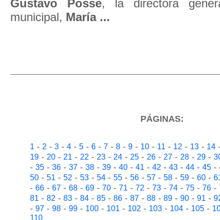
Gustavo Posse
, la directora gene
municipal,
María ...
PÁGINAS:
-
-
-
-
-
-
-
-
-
-
-
-
-
1
2
3
4
5
6
7
8
9
10
11
12
13
14
-
-
-
-
-
-
-
-
-
-
-
19
20
21
22
23
24
25
26
27
28
29
3
-
-
-
-
-
-
-
-
-
-
-
-
35
36
37
38
39
40
41
42
43
44
45
-
-
-
-
-
-
-
-
-
-
-
50
51
52
53
54
55
56
57
58
59
60
6
-
-
-
-
-
-
-
-
-
-
-
-
66
67
68
69
70
71
72
73
74
75
76
-
-
-
-
-
-
-
-
-
-
-
81
82
83
84
85
86
87
88
89
90
91
9
-
-
-
-
-
-
-
-
-
-
97
98
99
100
101
102
103
104
105
1
110