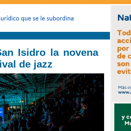
San Isidro la novena
ival de jazz