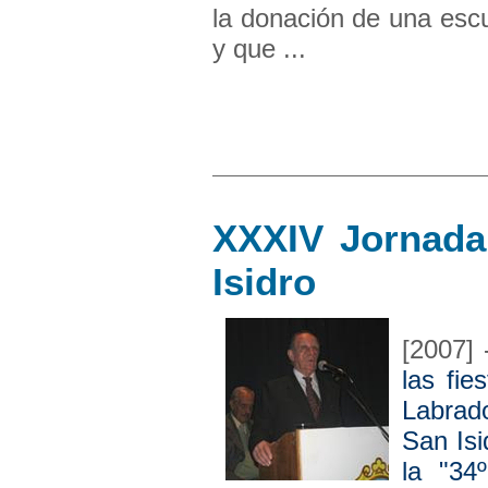
la donación de una escul
y que ...
XXXIV Jornada
Isidro
[2007]
las fie
Labrado
San Isi
la "34