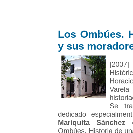
Los Ombúes. H
y sus morador
[2007]
Histór
Horaci
Varela
histor
Se tr
dedicado especialmen
Mariquita Sánchez
Ombúes. Historia de una