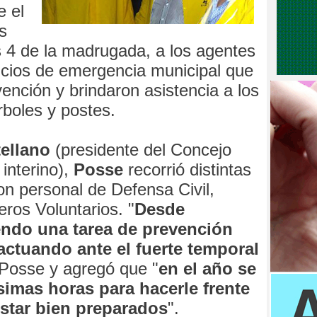
 el
s
as 4 de la madrugada, a los agentes
vicios de emergencia municipal que
vención y brindaron asistencia a los
rboles y postes.
ellano
(presidente del Concejo
interino),
Posse
recorrió distintas
con personal de Defensa Civil,
ros Voluntarios. "
Desde
ndo una tarea de prevención
actuando ante el fuerte temporal
 Posse y agregó que "
en el año se
imas horas para hacerle frente
estar bien preparados
".