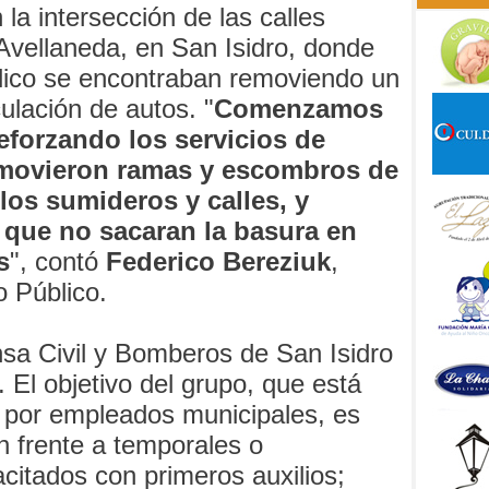
la intersección de las calles
Avellaneda, en San Isidro, donde
lico se encontraban removiendo un
culación de autos. "
Comenzamos
reforzando los servicios de
emovieron ramas y escombros de
 los sumideros y calles, y
 que no sacaran la basura en
s
", contó
Federico
Bereziuk
,
o Público.
nsa Civil y Bomberos de San Isidro
 El objetivo del grupo, que está
 por empleados municipales, es
n frente a temporales o
citados con primeros auxilios;