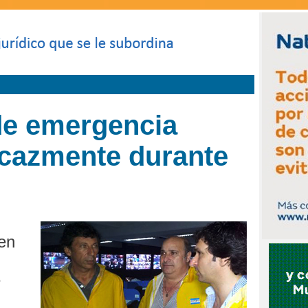
de emergencia
icazmente durante
en
e