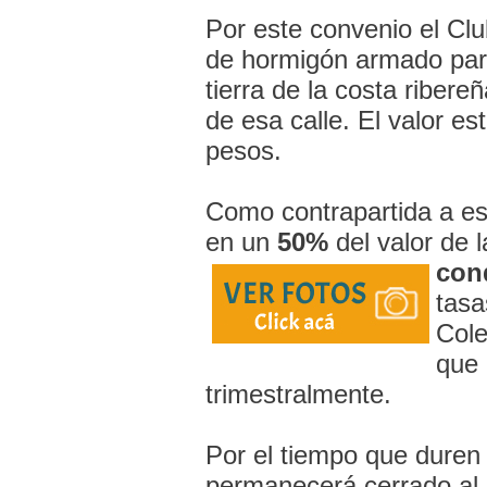
Por este convenio el Clu
de hormigón armado par
tierra de la costa ribere
de esa calle. El valor e
pesos.
Como contrapartida a esto
en un
50%
del valor de 
con
tasa
Cole
que 
trimestralmente.
Por el tiempo que duren 
permanecerá cerrado al pú