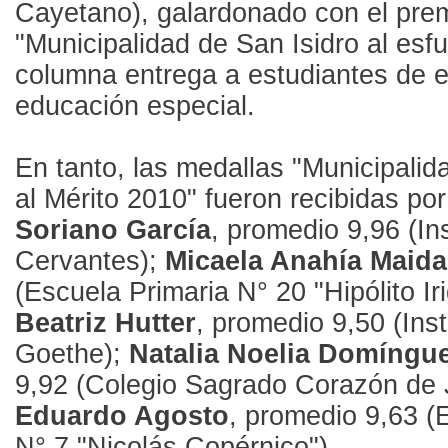
Cayetano), galardonado con el pre
"Municipalidad de San Isidro al esfu
columna entrega a estudiantes de 
educación especial.
En tanto, las medallas "Municipalid
al Mérito 2010" fueron recibidas po
Soriano García
, promedio 9,96 (Ins
Cervantes);
Micaela Anahía Maid
(Escuela Primaria N° 20 "Hipólito Ir
Beatriz Hutter
, promedio 9,50 (Inst
Goethe);
Natalia Noelia Domíngu
9,92 (Colegio Sagrado Corazón de 
Eduardo Agosto
, promedio 9,63 (
N° 7 "Nicolás Copérnico").