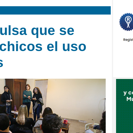
ulsa que se
 chicos el uso
s