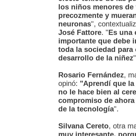
los niños menores de 
precozmente y mueran
neuronas
", contextuali
José
Fattore
. "
Es una 
importante que debe in
toda la sociedad para 
desarrollo de la niñez
"
Rosario Fernández
, m
opinó:
"Aprendí que la 
no le hace bien al cer
compromiso de ahora 
de la tecnología
".
Silvana Cereto
, otra m
muy interesante, por