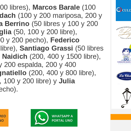
00 libres),
Marcos Barale
(100
rdach
(100 y 200 mariposa, 200 y
a Berrino
(50 libres y 100 y 200
glia
(50, 100 y 200 libre),
0 y 200 pecho),
Federico
libre),
Santiago Grassi
(50 libres
 Naidich
(200, 400 y 1500 libre),
y 200 espalda, 200 y 400
gnatiello
(200, 400 y 800 libre),
 100 y 200 libre) y
Julia
echo).