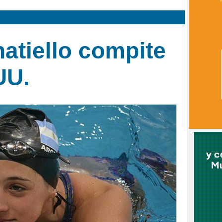
natiello compite
UU.