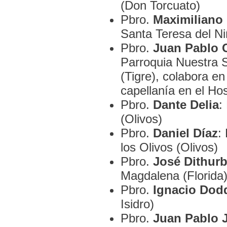
(Don Torcuato)
Pbro.
Maximiliano
Santa Teresa del Ni
Pbro.
Juan Pablo 
Parroquia Nuestra 
(Tigre), colabora e
capellanía en el Ho
Pbro.
Dante Delia
:
(Olivos)
Pbro.
Daniel Díaz
:
los Olivos (Olivos)
Pbro.
José Dithurb
Magdalena (Florida
Pbro.
Ignacio Dod
Isidro)
Pbro.
Juan Pablo 