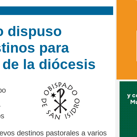
o dispuso
tinos para
de la diócesis
po
r
os
evos destinos pastorales a varios