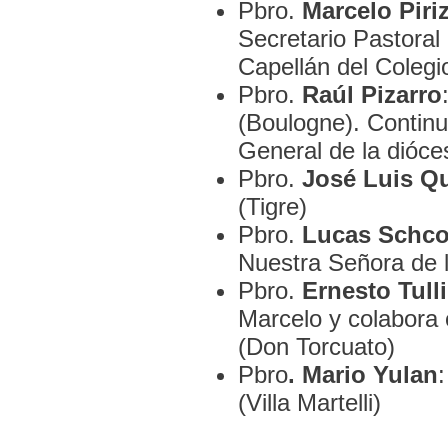
Pbro.
Marcelo Piri
Secretario Pastoral 
Capellán del Colegi
Pbro.
Raúl Pizarro
(Boulogne). Contin
General de la dióces
Pbro.
José Luis Q
(Tigre)
Pbro.
Lucas Schco
Nuestra Señora de 
Pbro.
Ernesto Tulli
Marcelo y colabora
(Don Torcuato)
Pbro
.
Mario Yulan
(Villa Martelli)