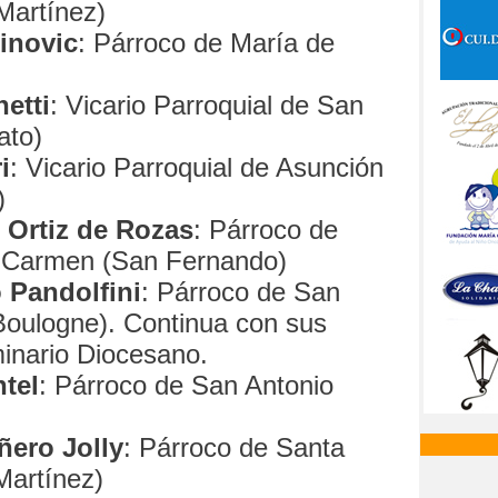
Martínez)
inovic
: Párroco de María de
etti
: Vicario Parroquial de San
ato)
i
: Vicario Parroquial de Asunción
)
 Ortiz de Rozas
: Párroco de
l Carmen (San Fernando)
 Pandolfini
: Párroco de San
Boulogne). Continua con sus
inario Diocesano.
tel
: Párroco de San Antonio
ñero Jolly
: Párroco de Santa
Martínez)