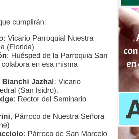
que cumplirán:
o
: Vicario Parroquial Nuestra
a (Florida)
ón
: Huésped de la Parroquia San
y colabora en esa misma
 Bianchi Jazhal
: Vicario
edral (San Isidro).
idge
: Rector del Seminario
ini
, Párroco de Nuestra Señora
ne)
acciolo
: Párroco de San Marcelo