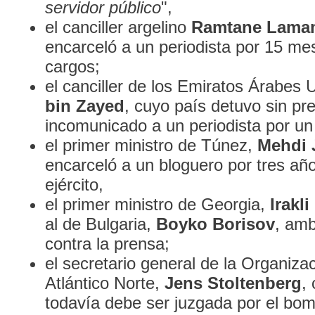
servidor público
",
el canciller argelino
Ramtane Lama
encarceló a un periodista por 15 me
cargos;
el canciller de los Emiratos Árabes 
bin Zayed
, cuyo país detuvo sin pr
incomunicado a un periodista por u
el primer ministro de Túnez,
Mehdi
encarceló a un bloguero por tres año
ejército,
el primer ministro de Georgia,
Irakli
al de Bulgaria,
Boyko Borisov
, amb
contra la prensa;
el secretario general de la Organiza
Atlántico Norte,
Jens Stoltenberg
,
todavía debe ser juzgada por el bo