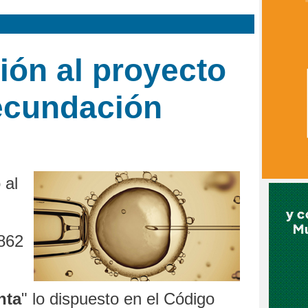
ión al proyecto
fecundación
 al
.862
nta
" lo dispuesto en el Código