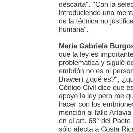
descarta". "Con la sele
introduciendo una ment
de la técnica no justifi
humana".
María Gabriela Burgo
que la ley es important
problemática y siguió d
embrión no es ni perso
Brawer) ¿qué es?", ¿qué
Código Civil dice que e
apoyo la ley pero me q
hacer con los embriones
mención al fallo Artavia
en el art. 68° del Pact
sólo afecta a Costa Ric