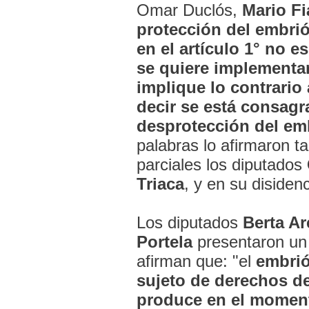
Omar Duclós,
Mario Fi
protección del embri
en el artículo 1° no e
se quiere implementar
implique lo contrario 
decir se está consagr
desprotección del em
palabras lo afirmaron t
parciales los diputados
Triaca
, y en su disidenc
Los diputados
Berta A
Portela
presentaron un 
afirman que: "el
embrión
sujeto de derechos d
produce en el moment