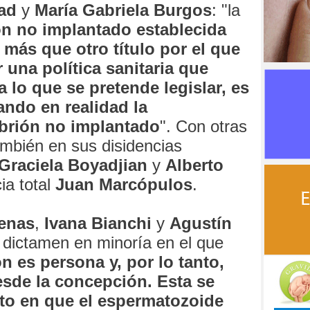
ad
y
María Gabriela Burgos
: "la
ón no implantado establecida
s más que otro título por el que
 una política sanitaria que
a lo que se pretende legislar, es
ando en realidad la
brión no implantado
". Con otras
ambién en sus disidencias
Graciela Boyadjian
y
Alberto
ia total
Juan Marcópulos
.
renas
,
Ivana Bianchi
y
Agustín
dictamen en minoría en el que
 es persona y, por lo tanto,
esde la concepción. Esta se
o en que el espermatozoide