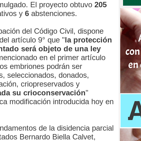
omulgado. El proyecto obtuvo
205
tivos y
6
abstenciones.
ación del Código Civil, dispone
el artículo 9° que "
la protección
tado será objeto de una ley
 mencionado en el primer artículo
 los embriones podrán ser
s, seleccionados, donados,
gación, criopreservados y
ada su crioconservación
"
ca modificación introducida hoy en
undamentos de la disidencia parcial
tados Bernardo Biella Calvet,