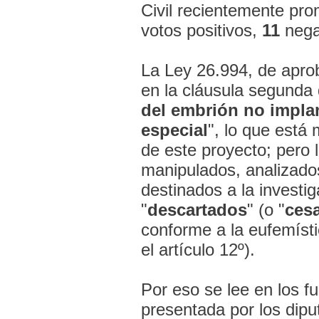
Civil recientemente pr
votos positivos,
11
nega
La Ley 26.994, de aprob
en la cláusula segunda d
del embrión no implan
especial
", lo que está
de este proyecto; pero
manipulados, analizado
destinados a la investi
"
descartados
" (o "
ces
conforme a la eufemísti
el artículo 12º).
Por eso se lee en los f
presentada por los dipu