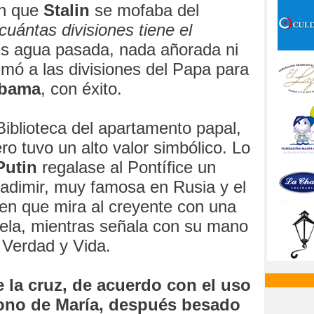
en que
Stalin
se mofaba del
cuántas divisiones tiene el
s agua pasada, nada añorada ni
umó a las divisiones del Papa para
bama
, con éxito.
Biblioteca del apartamento papal,
ro tuvo un alto valor simbólico. Lo
Putin
regalase al Pontífice un
ladimir, muy famosa en Rusia y el
en que mira al creyente con una
pela, mientras señala con su mano
 Verdad y Vida.
e la cruz, de acuerdo con el uso
cono de María, después besado