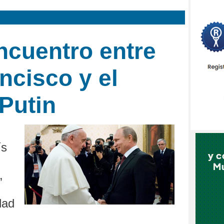
ncuentro entre
ncisco y el
Putin
ís
,
dad