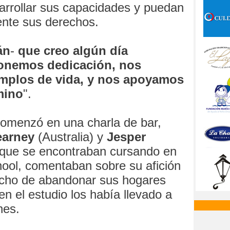
arrollar sus capacidades y puedan
ente sus derechos.
án
-
que creo algún día
ponemos dedicación, nos
emplos de vida, y nos apoyamos
mino
".
comenzó en una charla de bar,
earney
(Australia) y
Jesper
que se encontraban cursando en
ool, comentaban sobre su afición
echo de abandonar sus hogares
en el estudio los había llevado a
nes.