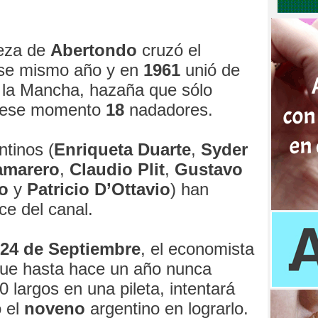
oeza de
Abertondo
cruzó el
ese mismo año y en
1961
unió de
e la Mancha, hazaña que sólo
e ese momento
18
nadadores.
tinos (
Enriqueta Duarte
,
Syder
amarero
,
Claudio Plit
,
Gustavo
o
y
Patricio D’Ottavio
) han
uce del canal.
 24 de Septiembre
, el economista
que hasta hace un año nunca
largos en una pileta, intentará
o el
noveno
argentino en lograrlo.