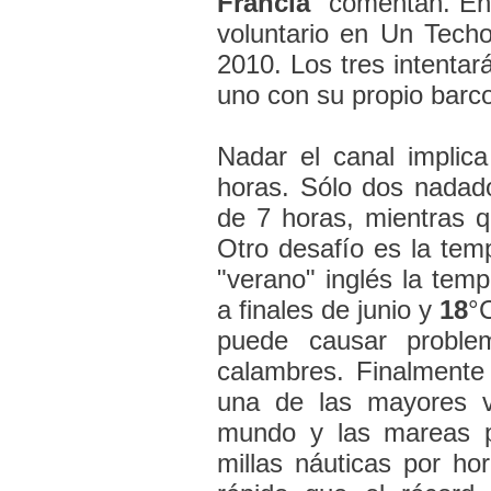
Francia
" comentan. En
voluntario en Un Techo
2010. Los tres intenta
uno con su propio barc
Nadar el canal implica
horas. Sólo dos nadad
de 7 horas, mientras 
Otro desafío es la tem
"verano" inglés la tem
a finales de junio y
18
°C
puede causar proble
calambres. Finalmente 
una de las mayores v
mundo y las mareas p
millas náuticas por ho