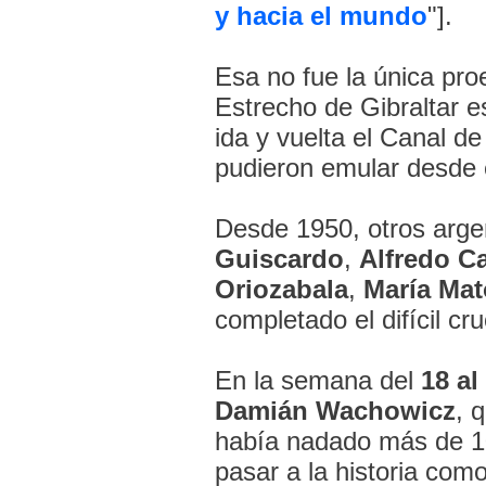
y hacia el mundo
"].
Esa no fue la única pr
Estrecho de Gibraltar 
ida y vuelta el Canal d
pudieron emular desd
Desde 1950, otros argen
Guiscardo
,
Alfredo C
Oriozabala
,
María Mat
completado el difícil cr
En la semana del
18
al
Damián Wachowicz
, 
había nadado más de 10 
pasar a la historia com