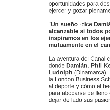
oportunidades para des
ejercer y gozar plenam
"
Un sueño
-dice
Dami
alcanzable si todos 
inspiramos en los ej
mutuamente en el ca
La aventura del Canal 
donde
Damián
,
Phil K
Ludolph
(Dinamarca), 
la London Business Sch
al deporte y cómo el h
para abocarse de lleno 
dejar de lado sus pasio