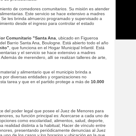
miento de comedores comunitarios. Su misión es atender
 alimentarias. Este servicio se hace extensivo a madres
 Se les brinda almuerzo programado y supervisado a
imiento desde el ingreso para controlar el estado
r Comunitario "Santa Ana
, ubicado en Figueroa
del Barrio Santa Ana, Boulogne. Está abierto todo el año
nito”
, que funciona en el Hogar Municipal Infantil. Está
entarias y el servicio se hace extensivo a madres
Además de merendero, allí se realizan talleres de arte,
aterial y alimentario que el municipio brinda a
 por diversas entidades y organizaciones no
sta tarea y que en el partido protege a más de
10.000
ce del poder legal que posee el Juez de Menores para
menores, su función principal es: Acercarse a cada uno de
s opciones como escolaridad, alimentos, salud, deporte,
 realidad distinta a la habitual; Hacer de vínculo entre
Menores, presentando periódicamente denuncias al Juez
a uno de los casos y los horarios y ubicación en la que