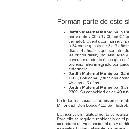
Forman parte de este s
Jardín Maternal Municipal Sant
horario de 7:00 a 17:00, en Cé
cerrado). Cuenta con nursery (p
a 24 meses), sala de 2 a 3 años 
días a 4 años los que son atendi
les brinda desayuno, almuerzo y
consultorio odontológico que est
profesionales integrado por psicó
enfermera.
Jardín Maternal Municipal San
1666, Boulogne, y funciona como
45 días a 3 años.
Jardín Maternal Municipal San
2300. Su capacidad es de 40 niñ
En todos los casos, la admisión se real
Minoridad [Don Bosco 411, San Isidro].
La inscripción habitualmente se realiz
Para ello se requiere residencia en el p
calendario de vacunación al día y certi
es evaluado puntualmente por un equip