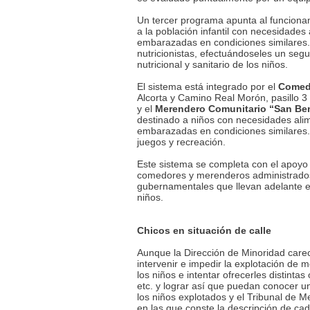
Un tercer programa apunta al funciona
a la población infantil con necesidades
embarazadas en condiciones similares.
nutricionistas, efectuándoseles un segu
nutricional y sanitario de los niños.
El sistema está integrado por el
Comedo
Alcorta y Camino Real Morón, pasillo 3 
y el
Merendero Comunitario “San Be
destinado a niños con necesidades alim
embarazadas en condiciones similares. 
juegos y recreación.
Este sistema se completa con el apoyo m
comedores y merenderos administrados
gubernamentales que llevan adelante e
niños.
Chicos en situación de calle
Aunque la Dirección de Minoridad care
intervenir e impedir la explotación de 
los niños e intentar ofrecerles distinta
etc. y lograr así que puedan conocer una
los niños explotados y el Tribunal de 
en las que conste la descripción de cad