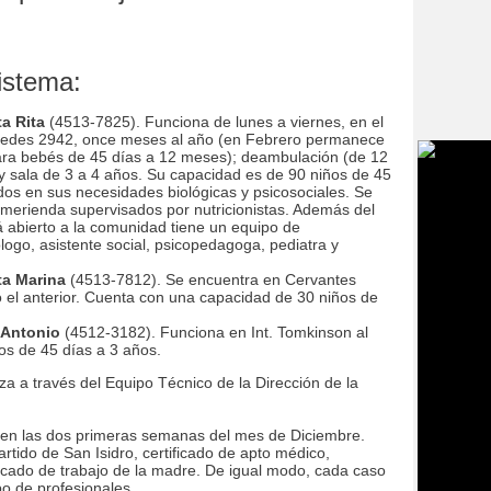
istema:
a Rita
(4513-7825). Funciona de lunes a viernes, en el
spedes 2942, once meses al año (en Febrero permanece
ara bebés de 45 días a 12 meses); deambulación (de 12
y sala de 3 a 4 años. Su capacidad es de 90 niños de 45
dos en sus necesidades biológicas y psicosociales. Se
 merienda supervisados por nutricionistas. Además del
á abierto a la comunidad tiene un equipo de
logo, asistente social, psicopedagoga, pediatra y
ta Marina
(4513-7812). Se encuentra en Cervantes
 el anterior. Cuenta con una capacidad de 30 niños de
 Antonio
(4512-3182). Funciona en Int. Tomkinson al
os de 45 días a 3 años.
iza a través del Equipo Técnico de la Dirección de la
a en las dos primeras semanas del mes de Diciembre.
artido de San Isidro, certificado de apto médico,
ficado de trabajo de la madre. De igual modo, cada caso
o de profesionales.