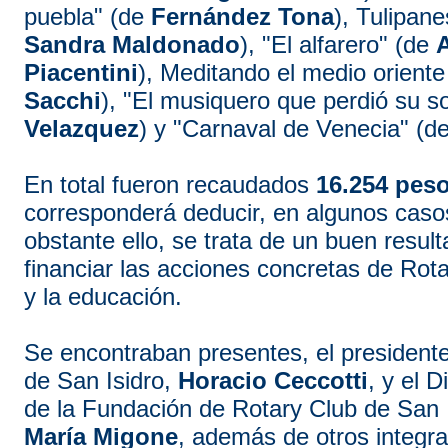
puebla" (de
Fernández Tona
), Tulipan
Sandra Maldonado
), "El alfarero" (de
Piacentini
), Meditando el medio orient
Sacchi
), "El musiquero que perdió su 
Velazquez
) y "Carnaval de Venecia" (d
En total fueron recaudados
16.254 pes
corresponderá deducir, en algunos caso
obstante ello, se trata de un buen resul
financiar las acciones concretas de Rota
y la educación.
Se encontraban presentes, el presidente
de San Isidro,
Horacio Ceccotti
, y el D
de la Fundación de Rotary Club de San I
María Migone
, además de otros integra