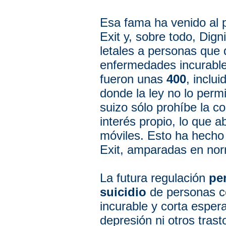
Esa fama ha venido al 
Exit y, sobre todo, Dign
letales a personas que 
enfermedades incurable
fueron unas
400
, inclu
donde la ley no lo perm
suizo sólo prohíbe la co
interés propio, lo que a
móviles. Esto ha hecho 
Exit, amparadas en nor
La futura regulación
per
suicidio
de personas c
incurable y corta espe
depresión ni otros trast