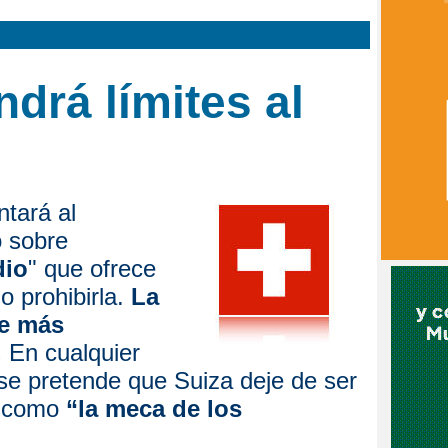
ndrá límites al
ntará al
 sobre
dio
" que ofrece
o prohibirla.
La
ne más
.
En cualquier
se pretende que Suiza deje de ser
a como
“la meca de los