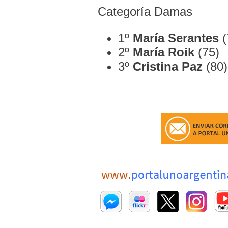
Categoría Damas
1º
María Serantes
(
2º
María Roik
(75)
3º
Cristina Paz
(80)