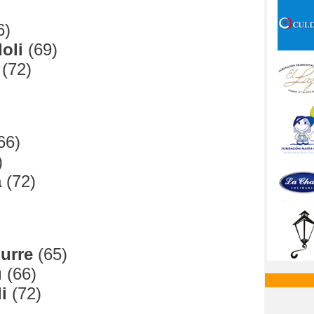
6)
oli
(69)
(72)
66)
)
a
(72)
urre
(65)
u
(66)
i
(72)