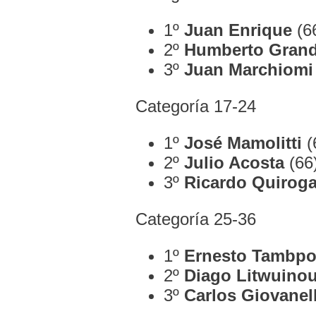
1º
Juan Enrique
(6
2º
Humberto Grand
3º
Juan Marchiomi
Categoría 17-24
1º
José Mamolitti
(
2º
Julio Acosta
(66
3º
Ricardo Quirog
Categoría 25-36
1º
Ernesto Tambpo
2º
Diago Litwuino
3º
Carlos Giovanell