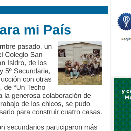
ara mi País
embre pasado, un
l Colegio San
n Isidro, de los
y 5º Secundaria,
rucción con otras
s, de “Un Techo
a la generosa colaboración de
trabajo de los chicos, se pudo
sario para construir cuatro casas.
on secundarios participaron más