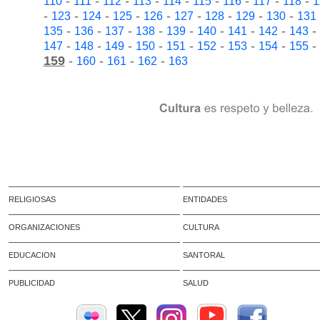
-
-
-
-
-
-
-
-
-
110
111
112
113
114
115
116
117
118
1
-
-
-
-
-
-
-
-
-
123
124
125
126
127
128
129
130
131
-
-
-
-
-
-
-
-
-
135
136
137
138
139
140
141
142
143
-
-
-
-
-
-
-
-
-
147
148
149
150
151
152
153
154
155
159
-
-
-
-
160
161
162
163
RELIGIOSAS
ENTIDADES
ORGANIZACIONES
CULTURA
EDUCACION
SANTORAL
PUBLICIDAD
SALUD